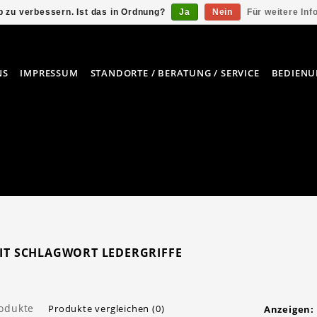
 zu verbessern. Ist das in Ordnung?
Ja
Nein
Für weitere In
NS
IMPRESSUM
STANDORTE / BERATUNG / SERVICE
BEDIENU
MIT SCHLAGWORT LEDERGRIFFE
rodukte
Produkte vergleichen (0)
Anzeigen: