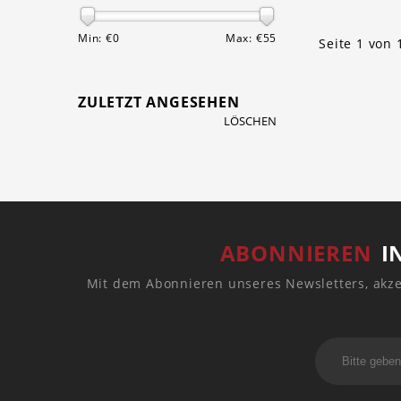
Min: €
0
Max: €
55
Seite 1 von 
ZULETZT ANGESEHEN
LÖSCHEN
ABONNIEREN
I
Mit dem Abonnieren unseres Newsletters, akze