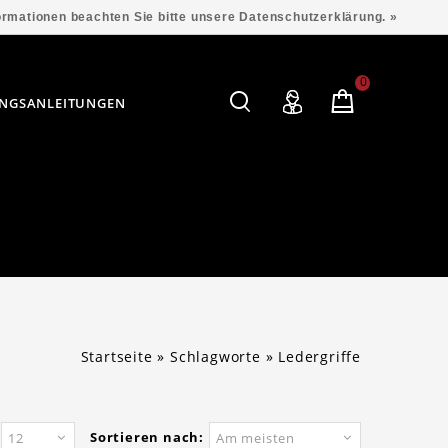
formationen beachten Sie bitte unsere Datenschutzerklärung. »
0
NGSANLEITUNGEN
Startseite
»
Schlagworte
»
Ledergriffe
Sortieren nach:
12
Am meisten