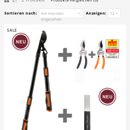
Produkte vergleichen (0)
Sortieren nach:
Anzeigen:
Am meisten
12
angesehen
SALE