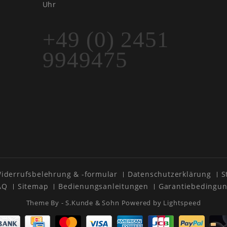
Uhr
+49 (0) 2451
9949475
iderrufsbelehrung & -formular
Datenschutzerklärung
S
AQ
Sitemap
Bedienungsanleitungen
Garantiebedingu
Theme By -
S.Kunde & Sohn
Powered by
Lightspeed