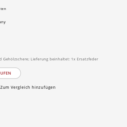
sten
any
d Gehölzschere; Lieferung beinhaltet: 1x Ersatzfeder
AUFEN
Zum Vergleich hinzufügen