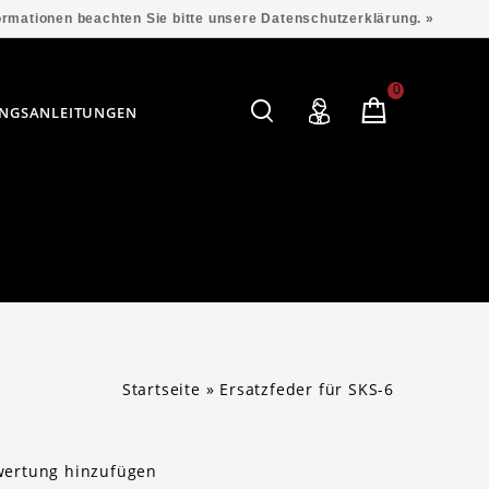
formationen beachten Sie bitte unsere Datenschutzerklärung. »
0
NGSANLEITUNGEN
Startseite
»
Ersatzfeder für SKS-6
wertung hinzufügen