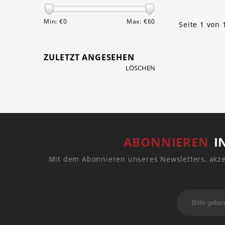
Min: €
0
Max: €
60
Seite 1 von 
ZULETZT ANGESEHEN
LÖSCHEN
ABONNIEREN
I
Mit dem Abonnieren unseres Newsletters, akze