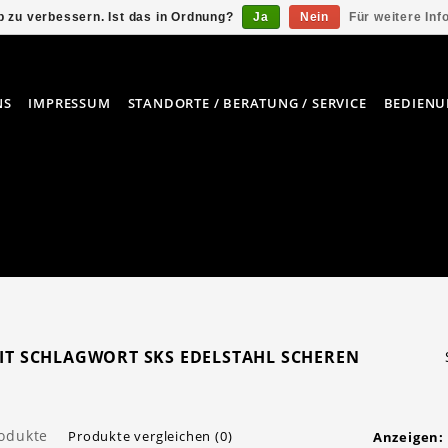
 zu verbessern. Ist das in Ordnung?
Ja
Nein
Für weitere In
NS
IMPRESSUM
STANDORTE / BERATUNG / SERVICE
BEDIENU
MIT SCHLAGWORT SKS EDELSTAHL SCHEREN
rodukte
Produkte vergleichen (0)
Anzeigen: