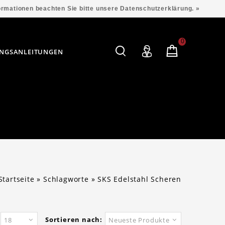
formationen beachten Sie bitte unsere Datenschutzerklärung. »
0
NGSANLEITUNGEN
Startseite
»
Schlagworte
»
SKS Edelstahl Scheren
Sortieren nach:
18
Neueste Produkte