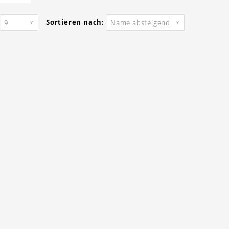
Sortieren nach:
9
Name absteigend