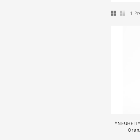
1 P
*NEUHEIT* 
Oran