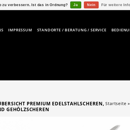
 zu verbessern. Ist das in Ordnung?
Ja
Nein
Für weitere In
NS
IMPRESSUM
STANDORTE / BERATUNG / SERVICE
BEDIENU
BERSICHT PREMIUM EDELSTAHLSCHEREN,
Startseite
ND GEHÖLZSCHEREN