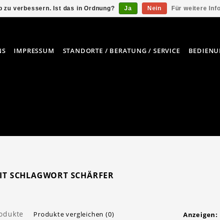
 zu verbessern. Ist das in Ordnung?
Ja
Nein
Für weitere In
NS
IMPRESSUM
STANDORTE / BERATUNG / SERVICE
BEDIENU
MIT SCHLAGWORT SCHÄRFER
rodukte
Produkte vergleichen (0)
Anzeigen: