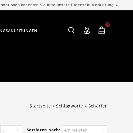
formationen beachten Sie bitte unsere Datenschutzerklärung. »
0
NGSANLEITUNGEN
Startseite
»
Schlagworte
»
Schärfer
Sortieren nach:
3
Am meisten