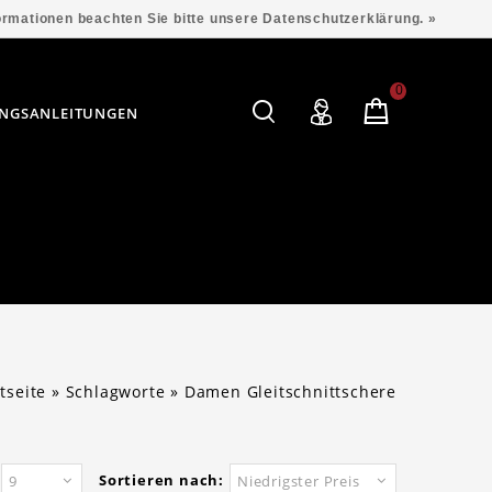
formationen beachten Sie bitte unsere Datenschutzerklärung. »
0
NGSANLEITUNGEN
tseite
»
Schlagworte
»
Damen Gleitschnittschere
Sortieren nach:
9
Niedrigster Preis