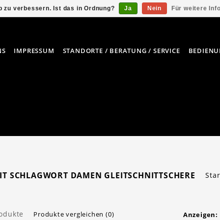
 zu verbessern. Ist das in Ordnung?
Ja
Nein
Für weitere In
NS
IMPRESSUM
STANDORTE / BERATUNG / SERVICE
BEDIENU
MIT SCHLAGWORT DAMEN GLEITSCHNITTSCHERE
Star
rodukte
Produkte vergleichen (0)
Anzeigen: